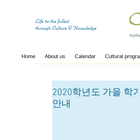
Life to the fullest
through
Culture & Knowledge
Home
About us
Calendar
Cultural progr
2020학년도 가을 학
안내