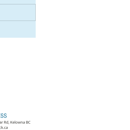
ESS
ar Rd, Kelowna BC
ck.ca