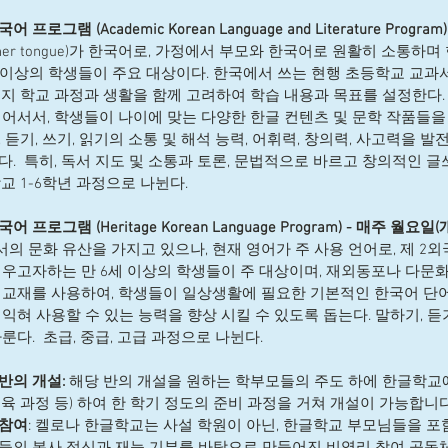
프로그램 (Academic Korean Language and Literature Progra
her tongue)가 한국어로, 가정에서 부모와 한국어로 원활히 소통하며
세 이상의 학생들이 주요 대상이다. 한국에서 쓰는 현행 초등학교 교과서
현지 학교 과정과 생활을 함께 고려하여 학습 내용과 목표를 설정한다. 
넘어서서, 학생들이 나이에 맞는 다양한 한글 컨텐츠 및 문학 작품들을 
 듣기, 쓰기, 읽기의 소통 및 해석 능력, 어휘력, 창의력, 사고력을 발전
.  특히, 독서 지도 및 소통과 토론, 문법적으로 바르고 창의적인 글
교 1-6학년 과정으로 나뉜다.
 프로그램 (Heritage Korean Language Program) - 매주 월요일
의 문화 유산을 가지고 있으나, 현재 영어가 주 사용 언어로, 제 2
키우고자하는 만 6세 이상의 학생들이 주 대상이며, 재외동포나 다문화
 교재를 사용하여, 학생들이 일상생활에 필요한 기본적인 한국어 단어,
익혀 사용할 수 있는 능력을 향상 시킬 수 있도록 돕는다. 말하기, 듣기,
룬다.  초급, 중급, 고급 과정으로 나뉜다.
반의 개설: 
해당 반의 개설을 원하는 학부모들의 주도 하에 한글학교에
교육 과정 등) 하여 한 학기 정도의 준비 과정을 거쳐 개설이 가능합니다.
 참여
: 켈로나 한글학교는 사설 학원이 아닌, 한글학교 부모님들을 포
들의 봉사 정신과 재능 기부를 바탕으로 만들어진 비영리 참여 공동체