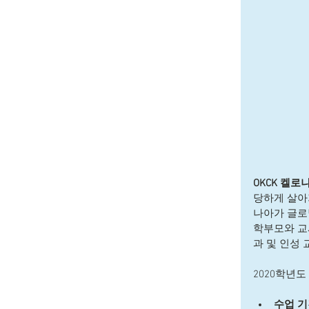
OKCK 켈
당하게 살아
나아가 글로
학부모와 교
과 및 인성
2020학년
수업 