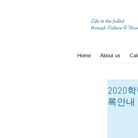
Life to the fullest
through
Culture & Kno
Home
About us
Cal
2020
록안내