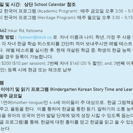
 및 시간:   상단 School Calendar 참조
한국어 프로그램 (Academic Program) : 매주 금요일 오후 3:30 ~ 5:1
한국어 프로그램 (Heritage Program): 매주 월요일 오후 3:30 ~ 5:1
462 
Inkar Rd, Kelowna  
청 방법 :
 hyewon@okck.ca 
로  자녀 이름과 나이, 학년, 가정 주 사용
, 각 자녀 한글 학습 히스토리를 간단히 적어 보내주시면 레벨 테스트
.  레벨 테스트를 실시한 후, 현재 개설된 학급 중, 학생의 한글 능력
을 경우 등록이 가능합니다.    
:
 $200 ($10 per session); 2번째 자녀 $160 (20 % 할인), and; 3번째 
 할인); 등록 시에 현금 또는 체크로 납부 
램
기 및 읽기 프로그램 (Kindergarten Korean Story Time and Learn 
- 매주 금요일  
1언어(mother-tongue)인 4-6세 아이들이 주 대상으로,  한글 그
고, 율동을 한다.  이를 통하여 한글을 통한 듣기, 말하기의 소통 능력
등을 유아의 모국어 언어 발달 단계에 맞게 성장 시킬 수 있도록 돕는다.
한글 프로그램)를 통해, 한글에 대한 흥미를 얻고 한글을 읽고 쓸 수 있
는다.  