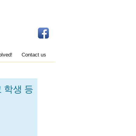
olved!
Contact us
 학생 등