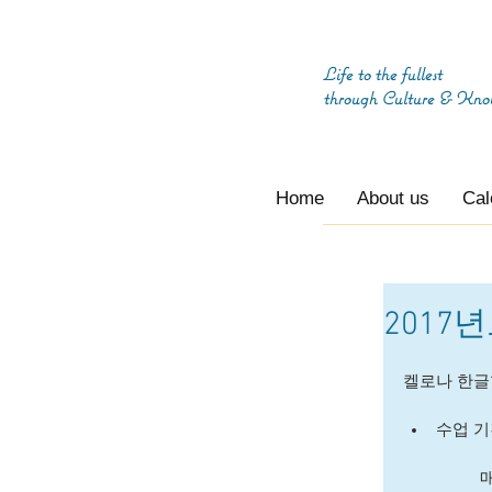
Life to the fullest
through
Culture & Kno
Home
About us
Cal
2017
켈로나 한글
수업 기간
	