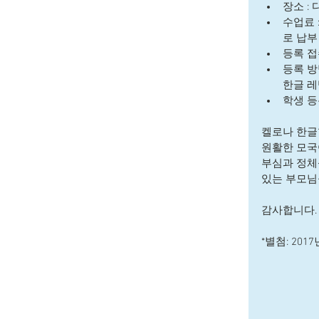
장소 : 다
수업료 :
로 납부 
등록 접수일
등록 방법
한글 레
학생 등록
켈로나 한글
원활한 모국
부심과 정체
있는 부모님
감사합니다.
*별첨: 20